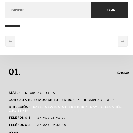
Buscar:
01.
Contacto
MAIL :
INFO@EXOLUX.ES
CONSULTA EL ESTADO DE TU PEDIDO:
PEDIDOS@EXOLUX.ES
DIRECCIÓN:
CALLE NEWTON N1, EDIFICIO 4, NAVE 6, LEGANÉS.
C.P.: 28914
TELÉFONO 1:
+34 910 25 92 87
TELÉFONO 2:
+34 625 39 33 86