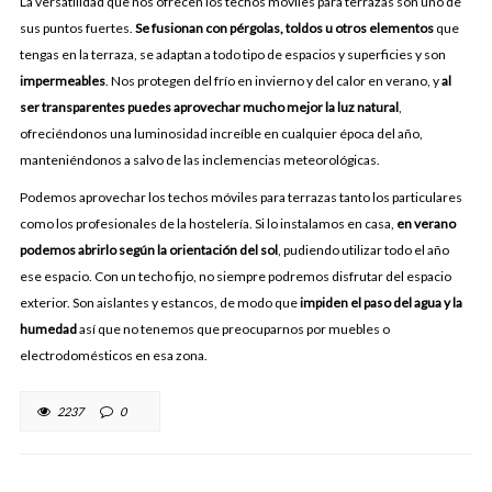
La versatilidad que nos ofrecen los techos móviles para terrazas son uno de
sus puntos fuertes.
Se fusionan con pérgolas, toldos u otros elementos
que
tengas en la terraza, se adaptan a todo tipo de espacios y superficies y son
impermeables
. Nos protegen del frío en invierno y del calor en verano, y
al
ser transparentes puedes aprovechar mucho mejor la luz natural
,
ofreciéndonos una luminosidad increíble en cualquier época del año,
manteniéndonos a salvo de las inclemencias meteorológicas.
Podemos aprovechar los techos móviles para terrazas tanto los particulares
como los profesionales de la hostelería. Si lo instalamos en casa,
en verano
podemos abrirlo según la orientación del sol
, pudiendo utilizar todo el año
ese espacio. Con un techo fijo, no siempre podremos disfrutar del espacio
exterior. Son aislantes y estancos, de modo que
impiden el paso del agua y la
humedad
así que no tenemos que preocuparnos por muebles o
electrodomésticos en esa zona.
2237
0