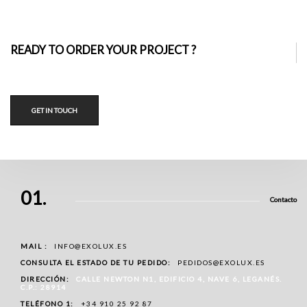
READY TO ORDER YOUR PROJECT ?
Toldos Veranda
GET IN TOUCH
Toldos Veranda
01.
Contacto
MAIL :
INFO@EXOLUX.ES
CONSULTA EL ESTADO DE TU PEDIDO:
PEDIDOS@EXOLUX.ES
DIRECCIÓN:
CALLE NEWTON N1, EDIFICIO 4, NAVE 6, LEGANÉS.
C.P.: 28914
TELÉFONO 1:
+34 910 25 92 87