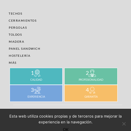
TECHOS
CERRAMIENTOS
PERGOLAS
TOLDOS
MADERA
PANEL SANDWICH
HOSTELERÍA
MÁS
1
2
CALIDAD
PROFESIONALIDAD
3
4
EXPERIENCIA
GARANTÍA
© EXOLUX 2019. DESARROLLADO POR ESPARTAPP
Esta web utiliza cookies propias y de terceros para mejorar la
experiencia en la navegación.
PRESUPUESTO
OK