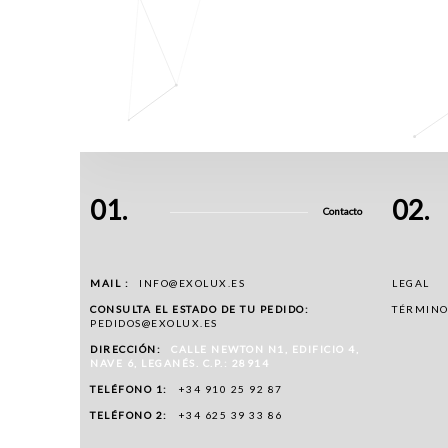
Nuestros techos móviles
Techos móviles
01.
02.
Contacto
MAIL :
INFO@EXOLUX.ES
LEGAL
CONSULTA EL ESTADO DE TU PEDIDO:
TÉRMINO
PEDIDOS@EXOLUX.ES
DIRECCIÓN:
CALLE NEWTON N1, EDIFICIO 4,
NAVE 6, LEGANÉS. C.P.: 28914
TELÉFONO 1:
+34 910 25 92 87
TELÉFONO 2:
+34 625 39 33 86