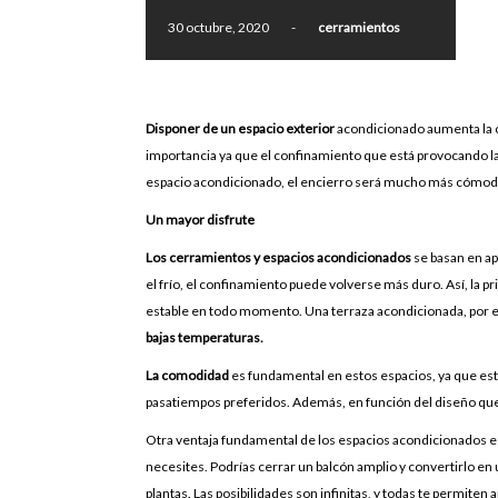
30 octubre, 2020
-
cerramientos
Disponer de un espacio exterior
acondicionado aumenta la co
importancia ya que el confinamiento que está provocando l
espacio acondicionado, el encierro será mucho más cómo
Un mayor disfrute
Los cerramientos y espacios acondicionados
se basan en ap
el frío, el confinamiento puede volverse más duro. Así, la
estable en todo momento. Una terraza acondicionada, por 
bajas temperaturas.
La comodidad
es fundamental en estos espacios, ya que está
pasatiempos preferidos. Además, en función del diseño que h
Otra ventaja fundamental de los espacios acondicionados es
necesites. Podrías cerrar un balcón amplio y convertirlo en
plantas. Las posibilidades son infinitas, y todas te permite