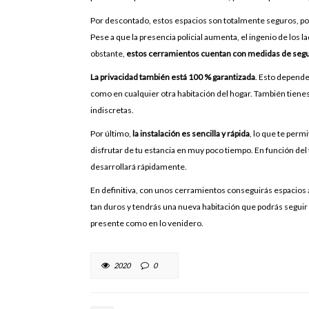
Por descontado, estos espacios son totalmente seguros, por 
Pese a que la presencia policial aumenta, el ingenio de los
obstante,
estos cerramientos cuentan con medidas de segur
La privacidad también está 100 % garantizada
. Esto depende 
como en cualquier otra habitación del hogar. También tienes 
indiscretas.
Por último,
la instalación es sencilla y rápida
, lo que te perm
disfrutar de tu estancia en muy poco tiempo. En función del t
desarrollará rápidamente.
En definitiva, con unos cerramientos conseguirás espacios 
tan duros y tendrás una nueva habitación que podrás seguir 
presente como en lo venidero.
2020
0