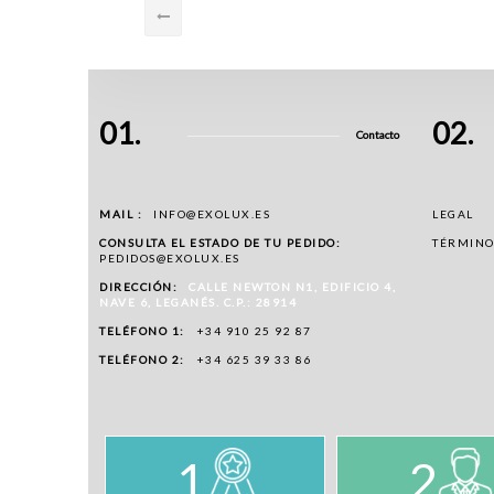
01.
02.
Contacto
MAIL :
INFO@EXOLUX.ES
LEGAL
CONSULTA EL ESTADO DE TU PEDIDO:
TÉRMINO
PEDIDOS@EXOLUX.ES
DIRECCIÓN:
CALLE NEWTON N1, EDIFICIO 4,
NAVE 6, LEGANÉS. C.P.: 28914
TELÉFONO 1:
+34 910 25 92 87
TELÉFONO 2:
+34 625 39 33 86
1
2