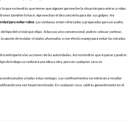
lo que no tendrás que temer que alguien aproveche la situación para entrar a robar.
 ladrones también lo hace. Aprovechan el desconcierto para dar sus golpes. No
idad para evitar robos
. Las ventanas están reforzadas y preparadas para un asalto.
del tipo del cristal que elijas. Si buscas uno convencional, podrás colocar cortinas
la opción de instalar cristales ahumados o con efecto espejo para evitar las miradas
itirá anticiparte a las acciones de las autoridades. Así no tendrás que esperar y podrás
ipo de trabajo se realizará una obra u otra, pero en cualquier caso se
acondicionados y todas estas ventajas. Los confinamientos no volverán a resultar
utilizando una vez hayan terminado. En cualquier caso, saldrás ganando tanto en el