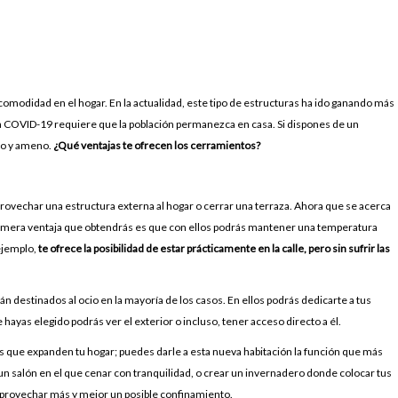
modidad en el hogar. En la actualidad, este tipo de estructuras ha ido ganando más
a COVID-19 requiere que la población permanezca en casa. Si dispones de un
do y ameno.
¿Qué ventajas te ofrecen los cerramientos?
rovechar una estructura externa al hogar o cerrar una terraza. Ahora que se acerca
 primera ventaja que obtendrás es que con ellos podrás mantener una temperatura
ejemplo,
te ofrece la posibilidad de estar prácticamente en la calle, pero sin sufrir las
n destinados al ocio en la mayoría de los casos. En ellos podrás dedicarte a tus
ayas elegido podrás ver el exterior o incluso, tener acceso directo a él.
 que expanden tu hogar; puedes darle a esta nueva habitación la función que más
 un salón en el que cenar con tranquilidad, o crear un invernadero donde colocar tus
n aprovechar más y mejor un posible confinamiento.