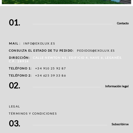
01.
Contacto
MAIL :
INFO@EXOLUX.ES
CONSULTA EL ESTADO DE TU PEDIDO:
PEDIDOS@EXOLUX.ES
DIRECCIÓN:
CALLE NEWTON N1, EDIFICIO 4, NAVE 6, LEGANÉS.
C.P.: 28914
TELÉFONO 1:
+34 910 25 92 87
TELÉFONO 2:
+34 625 39 33 86
02.
Cubierta fija de panel sándwich y cortinas de
Información legal
cristal.
LEGAL
TÉRMINOS Y CONDICIONES
03.
Subscribirse