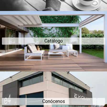
Catálogo
Conoce toda nuestra oferta
Catálogo
Ver servicios
Exolux
Ven a conocernos a nuestra sala de exposición
Conócenos